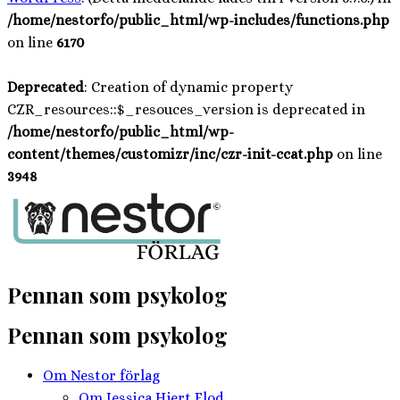
/home/nestorfo/public_html/wp-includes/functions.php
on line
6170
Deprecated
: Creation of dynamic property
CZR_resources::$_resouces_version is deprecated in
/home/nestorfo/public_html/wp-
content/themes/customizr/inc/czr-init-ccat.php
on line
3948
Hoppa
till
innehåll
Pennan som psykolog
Pennan som psykolog
Om Nestor förlag
Om Jessica Hjert Flod