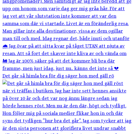
Det går så himla bra för dig säger hon med gäll rö