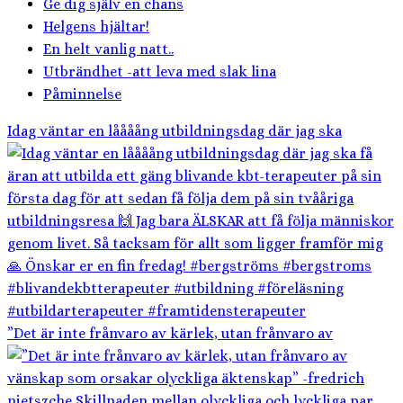
Ge dig själv en chans
Helgens hjältar!
En helt vanlig natt..
Utbrändhet -att leva med slak lina
Påminnelse
Idag väntar en låååång utbildningsdag där jag ska
”Det är inte frånvaro av kärlek, utan frånvaro av