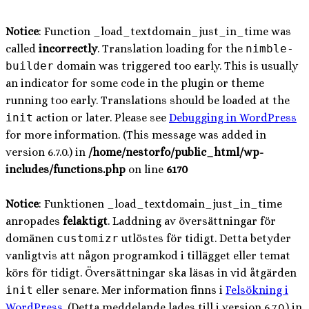
Notice
: Function _load_textdomain_just_in_time was
called
incorrectly
. Translation loading for the
nimble-
builder
domain was triggered too early. This is usually
an indicator for some code in the plugin or theme
running too early. Translations should be loaded at the
init
action or later. Please see
Debugging in WordPress
for more information. (This message was added in
version 6.7.0.) in
/home/nestorfo/public_html/wp-
includes/functions.php
on line
6170
Notice
: Funktionen _load_textdomain_just_in_time
anropades
felaktigt
. Laddning av översättningar för
domänen
customizr
utlöstes för tidigt. Detta betyder
vanligtvis att någon programkod i tillägget eller temat
körs för tidigt. Översättningar ska läsas in vid åtgärden
init
eller senare. Mer information finns i
Felsökning i
WordPress
. (Detta meddelande lades till i version 6.7.0.) in