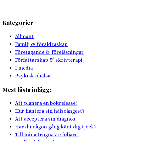
Kategorier
Allmänt
Familj & föräldraskap
Företagande & föreläsningar
Författarskap & skrivterapi
I media
Psykisk ohälsa
Mest lästa inlägg:
Att planera en bokrelease!
Hur hantera sin hälsoångest?
Att acceptera sin diagnos
Har du någon gång känt dig tjock?
Till mina trognaste följare!