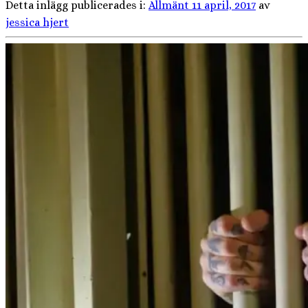
Detta inlägg publicerades i:
Allmänt
11 april, 2017
av
jessica hjert