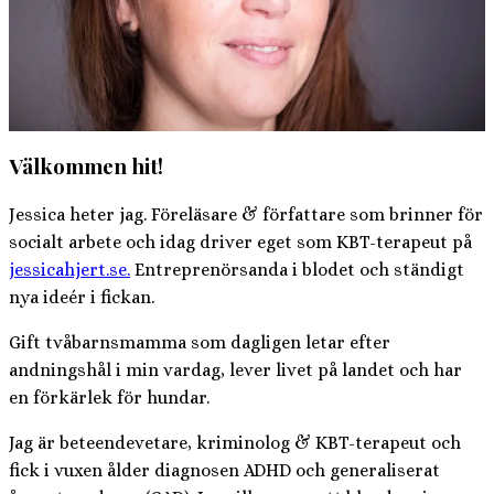
Välkommen hit!
Jessica heter jag. Föreläsare & författare som brinner för
socialt arbete och idag driver eget som KBT-terapeut på
jessicahjert.se.
Entreprenörsanda i blodet och ständigt
nya ideér i fickan.
Gift tvåbarnsmamma som dagligen letar efter
andningshål i min vardag, lever livet på landet och har
en förkärlek för hundar.
Jag är beteendevetare, kriminolog & KBT-terapeut och
fick i vuxen ålder diagnosen ADHD och generaliserat